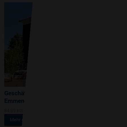
Geschäftshaus Emch+Berger WSB AG,
Emmenbrücke
84.89 kWp Dach- und Fassadenanlage in Emmenbrücke.
Mehr erfahren