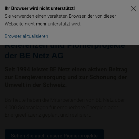
Ihr Browser wird nicht unterstützt!
Sie verwenden einen veralteten Browser, der von dieser
Webseite nicht mehr unterstützt wird.
Browser aktualisieren
Referenzen und Pionierprojekte
der BE Netz AG
Seit 1994 leistet BE Netz einen aktiven Beitrag
zur Energieversorgung und zur Schonung der
Umwelt in der Schweiz.
Bis heute haben die Mitarbeitenden von BE Netz über
4'000 Solaranlagen für erneuerbare Energien oder
Energieeffizienz geplant und realisiert.
Sehen Sie auch unsere Pionierprojekte