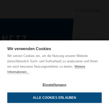
Bellerivestrasse Zürich
Solarfassade für moderne Beschattung und nachhaltiges
Bürogebäude.
Mehr erfahren
Wir verwenden Cookies
Wir setzen Cookies ein, um die Nutzung unserer Website
(einschliesslich Such- und Surfverlauf) zu analysieren und Ihnen
AG
ein noch besseres Nutzungserlebnis zu bieten.
Weitere
trasse 131
Informationen...
uzern
Einstellungen
9 00 00
tz.ch
ALLE COOKIES ERLAUBEN