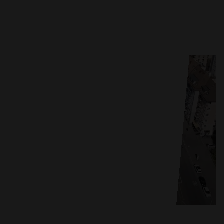
Ebikon.
Mehr erfahren
Solaranlage Neubad Luzern