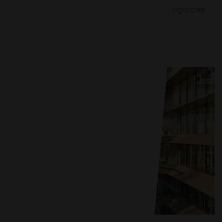
Nachhaltige Energie für das Neubad Luzern: Erfolgreicher
Bau einer Solaranlage mit recycelten Modulen.
Mehr erfahren