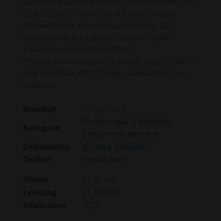
kommt ein Sunny Tripower Wechselrichter zum
Einsatz. Die Module sind auf einer stabilen
Alustand-Unterkonstruktion montiert. Zur
Optimierung des Eigenverbrauchs wurde
zusätzlich ein Smartfox PRO 2
Eigenverbrauchsregler installiert, ergänzt durch
eine Smartfox PRO Charger Ladestation für E-
Mobilität.
Standort
Rothenburg
Photovoltaik
E-Mobilität
Kategorie
Energiemanagement
Gebäudetyp
privates Gebäude
Dachart
Schrägdach
Fläche
97.91 m2
Leistung
21.56 kWp
Realisation
2024