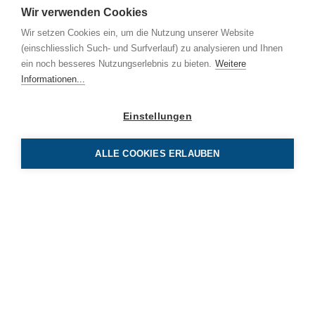
Wir verwenden Cookies
Wir setzen Cookies ein, um die Nutzung unserer Website
(einschliesslich Such- und Surfverlauf) zu analysieren und Ihnen
ein noch besseres Nutzungserlebnis zu bieten.
Weitere
Informationen...
Einstellungen
T
i
ALLE COOKIES ERLAUBEN
BE Netz AG
Luzernerstrasse 131
CH-6014 Luzern
Tel 041 319 00 00