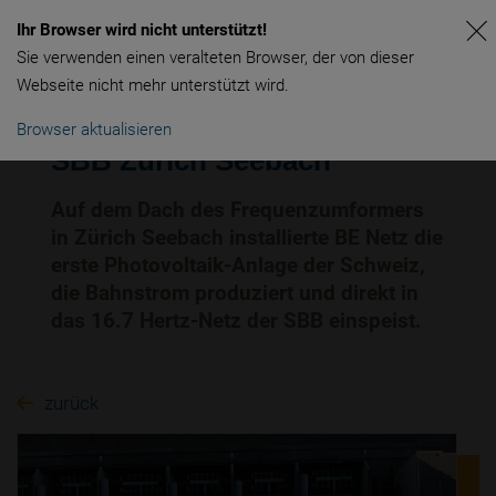
Ihr Browser wird nicht unterstützt!
Sie verwenden einen veralteten Browser, der von dieser
Webseite nicht mehr unterstützt wird.
Browser aktualisieren
SBB Zürich Seebach
Auf dem Dach des Frequenzumformers
in Zürich Seebach installierte BE Netz die
erste Photovoltaik-Anlage der Schweiz,
die Bahnstrom produziert und direkt in
das 16.7 Hertz-Netz der SBB einspeist.
zurück