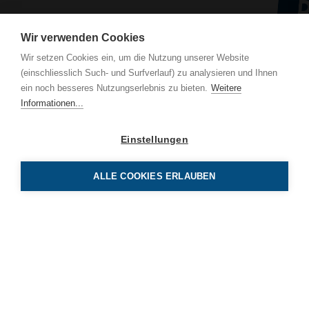
Wir verwenden Cookies
Wir setzen Cookies ein, um die Nutzung unserer Website
(einschliesslich Such- und Surfverlauf) zu analysieren und Ihnen
BE
ein noch besseres Nutzungserlebnis zu bieten.
Weitere
Luz
Informationen...
CH-
Einstellungen
Tel 
info
ALLE COOKIES ERLAUBEN
BE Netz AG
Luzernerstrasse 131
CH-6014 Luzern