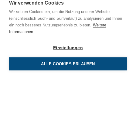
Wir verwenden Cookies
Wir setzen Cookies ein, um die Nutzung unserer Website
(einschliesslich Such- und Surfverlauf) zu analysieren und Ihnen
ein noch besseres Nutzungserlebnis zu bieten.
Weitere
Informationen...
Einstellungen
T
i
ALLE COOKIES ERLAUBEN
BE Netz AG
Luzernerstrasse 131
CH-6014 Luzern
Tel 041 319 00 00
info
benetz.ch