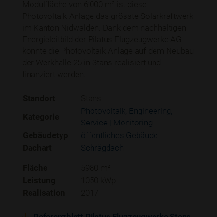
Modulfläche von 6‘000 m² ist diese
Photovoltaik-Anlage das grösste Solarkraftwerk
im Kanton Nidwalden. Dank dem nachhaltigen
Energieleitbild der Pilatus Flugzeugwerke AG
konnte die Photovoltaik-Anlage auf dem Neubau
der Werkhalle 25 in Stans realisiert und
finanziert werden.
Standort
Stans
Photovoltaik
Engineering
Kategorie
Service | Monitoring
Gebäudetyp
öffentliches Gebäude
Dachart
Schrägdach
Fläche
5980 m²
Leistung
1050 kWp
Realisation
2017
Referenzblatt Pilatus Flugzeugwerke Stans