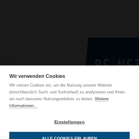
Wir verwenden Cookies
Wir setzen Cookies ein, um die Nutzung unserer Website
(einschliesslich Such- und Surfverlauf) zu analysieren und Ihnen
BE Netz AG
ein noch besseres Nutzungserlebnis zu bieten.
Weitere
Luzernerstrasse 13
Informationen...
CH-6014 Luzern
Einstellungen
Tel 041 319 00 00
info
benetz.ch
ALLE COOKIES ERLAUBEN