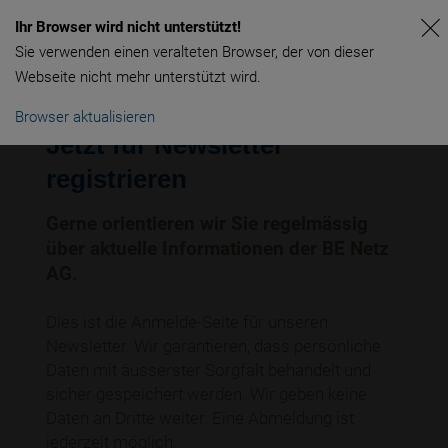
Ihr Browser wird nicht unterstützt!
Sie verwenden einen veralteten Browser, der von dieser
Webseite nicht mehr unterstützt wird.
Browser aktualisieren
Jetzt für Newsletter
registrieren
Gerne orientieren wir Sie regelmässig
über aktuelle Informationen der BE Netz
AG.
Dies ist die Anmelde-Seite für unseren
Newsletter. Wir garantieren, dass persönliche
Daten mit äusserster Sorgfalt behandelt und
sicher gespeichert werden. Wir geben keine
Daten an Dritte weiter. Eine Abmeldung ist
jederzeit möglich.