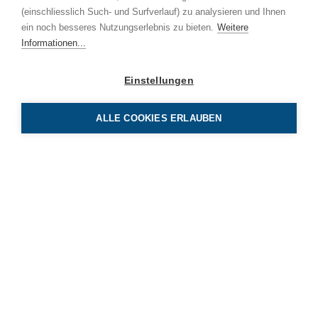
(einschliesslich Such- und Surfverlauf) zu analysieren und Ihnen
ein noch besseres Nutzungserlebnis zu bieten.
Weitere
Informationen...
Einstellungen
ALLE COOKIES ERLAUBEN
BE Netz AG
Luzernerstrasse 131
CH-6014 Luzern
Tel 041 319 00 00
info
benetz.ch