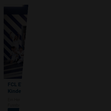
FCL Einlaufkids - BE Netz erfüllt
Kinderwünsche!
Ein Herzenswunsch und besonderes Erlebnis für junge
Fussballfans - einmal mit dem Idol ins Stadion laufen.