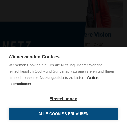
Solarenergie war immer unsere Vision
Beilage der Surseer Woche: Wirtschaft im Fokus
Photovoltaik vom 20. März 2025
Wir verwenden Cookies
Mehr erfahren
Wir setzen Cookies ein, um die Nutzung unserer Website
(einschliesslich Such- und Surfverlauf) zu analysieren und Ihnen
AG
ein noch besseres Nutzungserlebnis zu bieten.
Weitere
trasse 131
Informationen...
uzern
Einstellungen
9 00 00
tz.ch
ALLE COOKIES ERLAUBEN