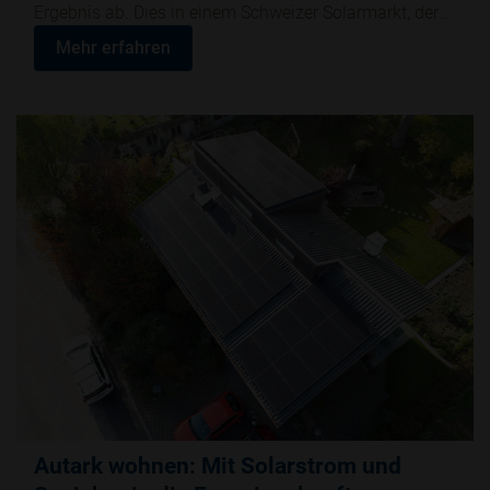
Ergebnis ab. Dies in einem Schweizer Solarmarkt, der
sich 2025 deutlich abkühlte. Nach mehreren Jahren
Mehr erfahren
starken Wachstums gingen Nachfrage und
Neuinstallationen schweizweit zurück. Zahlreiche
Unternehmen der Branche reagierten darauf mit
Sparmassnahmen oder Stellenabbau. Die BE Netz AG
als grösstes unabhängiges und inhabergeführtes
Solarunternehmen startete hingegen wieder mit einem
guten Auftragsbestand ins laufende Jahr und richtet
sich gemeinsam mit seinem Netzwerk gezielt auf die
neuen Marktanforderungen aus.
Autark wohnen: Mit Solarstrom und