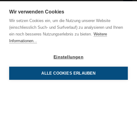
Wir verwenden Cookies
Wir setzen Cookies ein, um die Nutzung unserer Website
(einschliesslich Such- und Surfverlauf) zu analysieren und Ihnen
BE
ein noch besseres Nutzungserlebnis zu bieten.
Weitere
Luz
Informationen...
CH-
Einstellungen
Tel 
info
ALLE COOKIES ERLAUBEN
BE Netz AG
Luzernerstrasse 131
CH-6014 Luzern
Tel 041 319 00 00