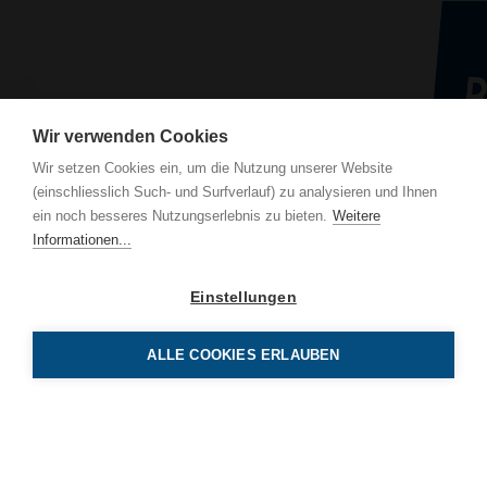
Wir verwenden Cookies
Wir setzen Cookies ein, um die Nutzung unserer Website
(einschliesslich Such- und Surfverlauf) zu analysieren und Ihnen
BE 
ein noch besseres Nutzungserlebnis zu bieten.
Weitere
Luz
Informationen...
CH-
Einstellungen
Tel 
info
ALLE COOKIES ERLAUBEN