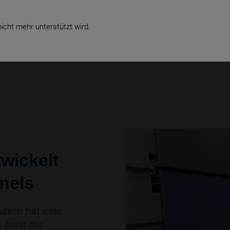
icht mehr unterstützt wird.
EN
SMART ENERGY
SERVICE
REFERENZEN
ÜBER UNS
wickelt
anels
zern hat eine
e auch die