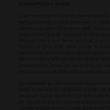
Energieeffizienz anzeigt.
In der Viscosistadt in Emmenbrücke erstrahlt eine
Photovoltaikmodulen. Diese Demowand ist Teil de
Forschungsprojekts “Solar Design Tools”. Die Sola
fortgeschritten, aber die Akzeptanz von Solarpanel
Gebäudehüllen ist noch gering. Schwarze Solarmo
Ortsbild und setzen einen unerwünschten Kontras
Sanierung des Schweizer Gebäudeparks gemäss de
voranzutreiben, arbeitet ein interdisziplinäres Te
Gestaltungstool. Dieses Tool soll die Entwurfs- u
und Aussagen zur Ästhetik und Energieeffizienz er
„Die Installation der Demowand hat uns spannende 
Anlage ausserhalb des Alltäglichen gegeben. Die
und die von Sunage SA erst kürzlich entwickelte U
uns neu und wir konnten wertvolle Erkenntnisse zu
Fassadenanlagen gewinnen. Vielen Dank an die H