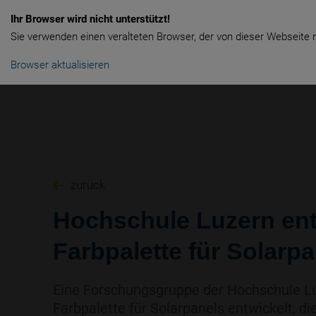
Ihr Browser wird nicht unterstützt!
Sie verwenden einen veralteten Browser, der von dieser Webseite n
SOLARANLAGEN
HEIZUNG
Browser aktualisieren
zurück
Hochschule Luzern ent
Farbpalette für Solarp
Eine Forschungsgruppe der Hochschule Lu
Farbpalette für Solarpanels entwickelt, di