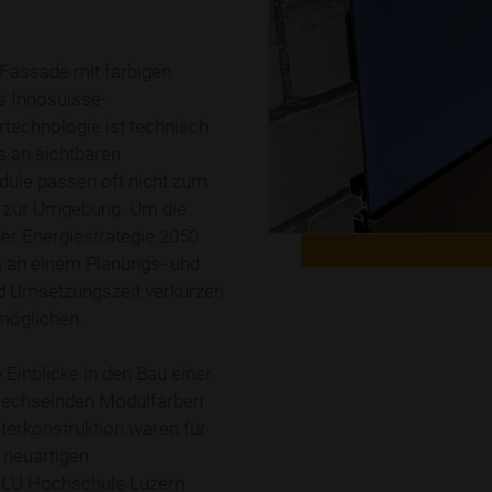
 Fassade mit farbigen
s Innosuisse-
rtechnologie ist technisch
s an sichtbaren
dule passen oft nicht zum
t zur Umgebung. Um die
r Energiestrategie 2050
am an einem Planungs- und
nd Umsetzungszeit verkürzen
möglichen.
Einblicke in den Bau einer
 wechselnden Modulfarben
nterkonstruktion waren für
 neuartigen
SLU Hochschule Luzern