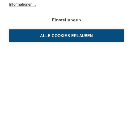
Informationen...
Einstellungen
ALLE COOKIES ERLAUBEN
BE Netz AG
Luzernerstrasse 131
CH-6014 Luzern
Tel 041 319 00 00
info
benetz.ch
Newsletter Abonnieren
Bleiben Sie informiert mit unserem Newsletter und melden
Sie sich gleich an.