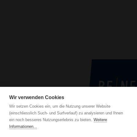
Wir verwenden Cookies
Wir setzen Cookies ein, um die Nutzung unserer Website
(einschliesslich Such- und Surfverlauf) zu analysieren und Ihnen
BE Netz AG
ein noch besseres Nutzungserlebnis zu bieten.
Weitere
Luzernerstrasse 
Informationen...
CH-6014 Luzern