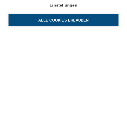
Einstellungen
Tel 041 319 00 00
info
benetz.ch
ALLE COOKIES ERLAUBEN
BE Netz AG
Luzernerstrasse 131
CH-6014 Luzern
Tel 041 319 00 00
info
benetz.ch
Newsletter Abonnieren
Bleiben Sie informiert mit unserem Newsletter und melden
Sie sich gleich an.