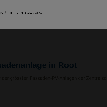
icht mehr unterstützt wird.
EN
SMART ENERGY
SERVICE
REFERENZEN
ÜBER UNS
adenanlage in Root
 der grössten Fassaden-PV-Anlagen der Zentralsc