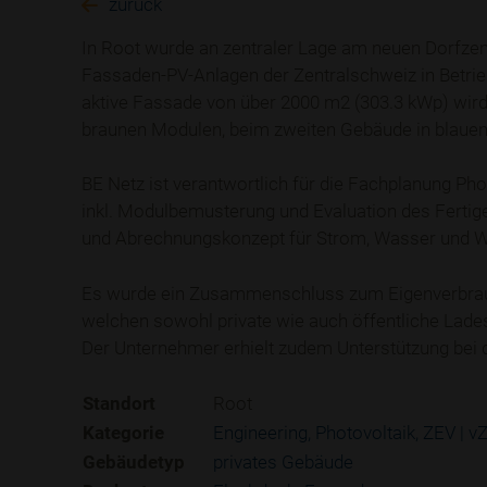
zurück
In Root wurde an zentraler Lage am neuen Dorfzen
Fassaden-PV-Anlagen der Zentralschweiz in Betrie
aktive Fassade von über 2000 m2 (303.3 kWp) wir
braunen Modulen, beim zweiten Gebäude in blauen
BE Netz ist verantwortlich für die Fachplanung Pho
inkl. Modulbemusterung und Evaluation des Fertige
und Abrechnungskonzept für Strom, Wasser und 
Es wurde ein Zusammenschluss zum Eigenverbrauch
welchen sowohl private wie auch öffentliche Lades
Der Unternehmer erhielt zudem Unterstützung bei de
Standort
Root
Kategorie
Engineering
Photovoltaik
ZEV | v
Gebäudetyp
privates Gebäude