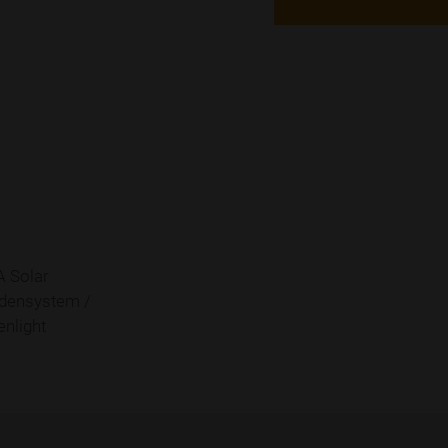
A Solar
densystem /
nlight